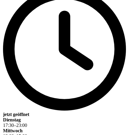
jetzt geöffnet
Dienstag
17
:
30
–
23
:
00
Mittwoch